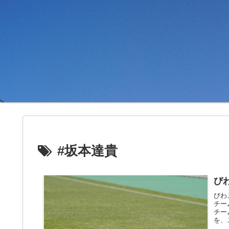
#坂本達貴
び
びわ
チー
チー
を、