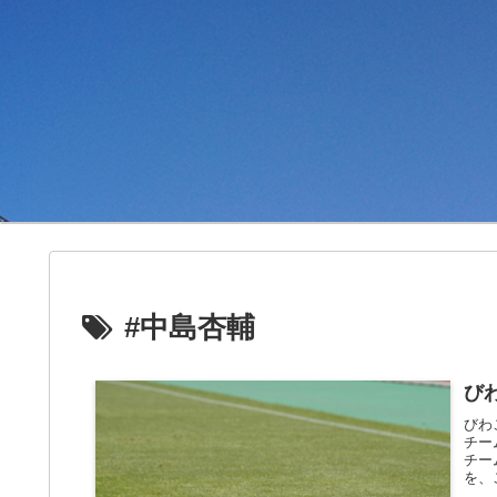
#中島杏輔
び
びわ
チー
チー
を、