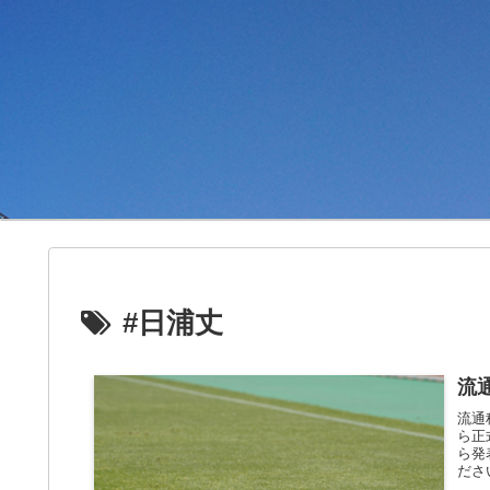
#日浦丈
流
流通
ら正
ら発
ださ