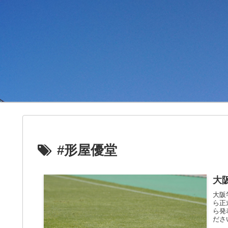
#形屋優堂
大
大阪
ら正
ら発
ださ