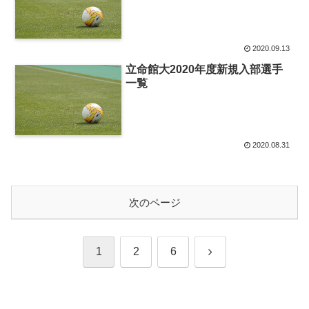
2020.09.13
立命館大2020年度新規入部選手
一覧
2020.08.31
次のページ
次
1
2
6
へ