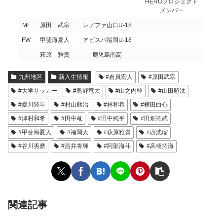
HEROプロジェクト
メンバー
MF
原田 武宗
レノファ山口U-18
FW
甲斐海夏人
アビスパ福岡U-18
萩原 雅貴
鹿児島南高
九州地区
新入生情報
#倉員宏人
#原田武宗
#大学サッカー
#奥野竜太
#山之内幹
#山田昭汰
#愛川陸斗
#村山勘治
#林和希
#横田白心
#津村和希
#田中竜
#田中純平
#田畑拓武
#甲斐海夏人
#福岡大
#萩原雅貴
#西洸瑠
#谷川勇磨
#酒井将輝
#阿部海斗
#高橋拓海
関連記事