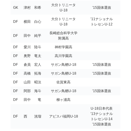
大分トリニータ
GK
津村 和希
’15国体選抜
U-18
大分トリニータ
’11ナショナル
DF
横田 白心
U-18
トレセンU-12
長崎総合科学大学
DF
田中 純平
附属高
DF
愛川 陸斗
神村学園高
DF
奥野 竜太
高川学園高
DF
倉員 宏人
サガン鳥栖U-18
’15国体選抜
DF
高橋 拓海
サガン鳥栖U-18
’15国体選抜
DF
山田 昭汰
佐賀東高
DF
阿部 海斗
サガン鳥栖U-18
’15国体選抜
DF
田中 竜
柳ヶ浦高
U-18日本代表
’13ナショナル
DF
西 洸瑠
アビスパ福岡U-18
トレセンU-14
’15国体選抜