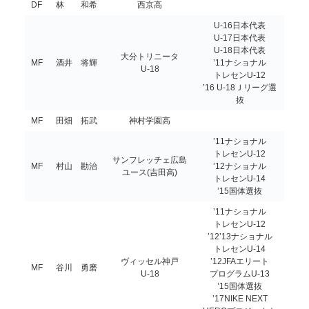
DF
林 和希
西京高
U-16日本代表
U-17日本代表
U-18日本代表
大分トリニータ
MF
酒井 将輝
’11ナショナル
U-18
トレセンU-12
’16 U-18Ｊリーグ選
抜
MF
田畑 拓武
神村学園高
’11ナショナル
トレセンU-12
サンフレッチェ広島
MF
村山 勘治
’12ナショナル
ユース(吉田高)
トレセンU-14
’15国体選抜
’11ナショナル
トレセンU-12
’12’13ナショナル
トレセンU-14
ヴィッセル神戸
’12JFAエリート
MF
谷川 勇磨
U-18
プログラムU-13
’15国体選抜
’17NIKE NEXT