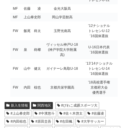
トレセンU-12
MF
佐藤 凌
金光大阪高
MF
上山拳史郎
岡山学芸館高
’12ナショナル
FW
飯尾 柊太
玉野光南高
トレセンU-12
’16国体選抜
ヴィッセル神戸U-18
U-16日本代表
FW
泉 柊椰
(神戸学院大学附属
’16国体選抜
高)
’13’14ナショナル
FW
山中 健太
ガイナーレ鳥取U-18
トレセンU-14
’16国体選抜
’18高校選手権
FW
内田 椋也
京都共栄学園高
京都府大会
優秀選手
新入生情報
関西地区
#びわこ成蹊スポーツ大
#上山拳史郎
#中濱悠斗
#佐々木啓太
#佐藤凌
#内田椋也
#原田圭吾
#右田楓
#大学サッカー