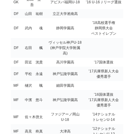
GK
アビスパ福岡U-18
’16 U-16Ｊリーグ選抜
吾
DF
山田 祐樹
立正大学淞南高
’18高校選手権
DF
武内 魂
静岡学園高
静岡県大会
ベストイレブン
ヴィッセル神戸U-18
DF
右田 楓
(神戸学院大学附属
高)
DF
田近 洸貴
高川学園高
’17国体選抜
’17兵庫県新人大会
DF
平松 永遠
神戸弘陵学園高
優秀選手
MF
樋沢 颯
細田学園高
’16国体選抜
MF
中濱 悠斗
神戸弘陵学園高
’17兵庫県新人大会
優秀選手
ファジアーノ岡山
’14ナショナル
MF
佐々木啓太
U-18
トレセンU-14
’12ナショナル
MF
高見 柊真
大津高