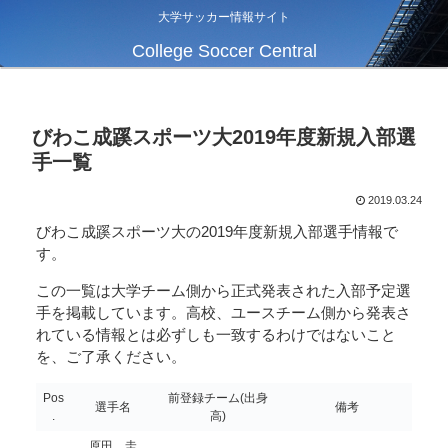
大学サッカー情報サイト
College Soccer Central
びわこ成蹊スポーツ大2019年度新規入部選
手一覧
2019.03.24
びわこ成蹊スポーツ大の2019年度新規入部選手情報で
す。
この一覧は大学チーム側から正式発表された入部予定選
手を掲載しています。高校、ユースチーム側から発表さ
れている情報とは必ずしも一致するわけではないこと
を、ご了承ください。
Pos
前登録チーム(出身
選手名
備考
.
高)
原田 圭