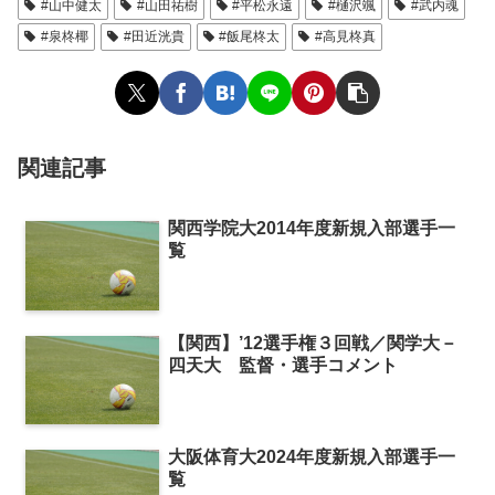
#山中健太
#山田祐樹
#平松永遠
#樋沢颯
#武内魂
#泉柊椰
#田近洸貴
#飯尾柊太
#高見柊真
関連記事
関西学院大2014年度新規入部選手一
覧
【関西】’12選手権３回戦／関学大－
四天大 監督・選手コメント
大阪体育大2024年度新規入部選手一
覧