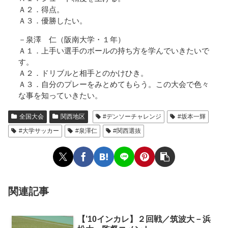
Ａ２．得点。
Ａ３．優勝したい。
－泉澤 仁（阪南大学・１年）
Ａ１．上手い選手のボールの持ち方を学んでいきたいで
す。
Ａ２．ドリブルと相手とのかけひき。
Ａ３．自分のプレーをみとめてもらう。この大会で色々
な事を知っていきたい。
全国大会
関西地区
#デンソーチャレンジ
#坂本一輝
#大学サッカー
#泉澤仁
#関西選抜
関連記事
【’10インカレ】２回戦／筑波大－浜