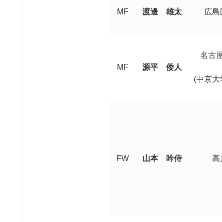
MF
渡邊 雄太
広島
名古
MF
源平 倭人
(中京大
FW
山本 吟侍
高