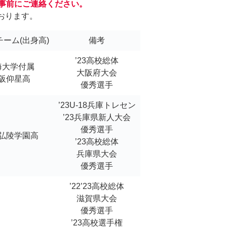
ず事前にご連絡ください。
おります。
ーム(出身高)
備考
’23高校総体
海大学付属
大阪府大会
阪仰星高
優秀選手
’23U-18兵庫トレセン
’23兵庫県新人大会
優秀選手
弘陵学園高
’23高校総体
兵庫県大会
優秀選手
’22’23高校総体
滋賀県大会
優秀選手
’23高校選手権