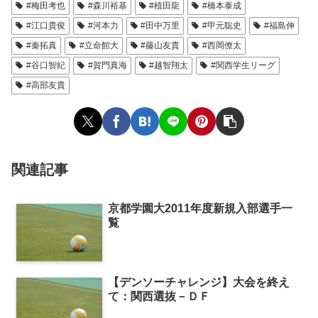
#梅田考也
#森川裕基
#植田龍
#橋本泰成
#江口貴俊
#河本力
#田中万里
#甲元聡史
#福島伸
#秦拓真
#立命館大
#藤山友貴
#西岡僚太
#谷口智紀
#賀門真海
#越智翔太
#関西学生リーグ
#高部友貴
関連記事
京都学園大2011年度新規入部選手一
覧
【デンソーチャレンジ】大会を終え
て：関西選抜－ＤＦ