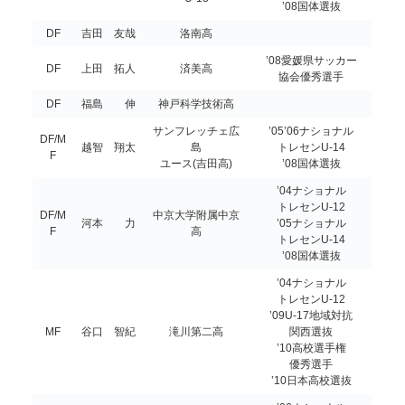
’08国体選抜
DF
吉田 友哉
洛南高
’08愛媛県サッカー
DF
上田 拓人
済美高
協会優秀選手
DF
福島 伸
神戸科学技術高
サンフレッチェ広
’05’06ナショナル
DF/M
越智 翔太
島
トレセンU-14
F
ユース(吉田高)
’08国体選抜
’04ナショナル
トレセンU-12
DF/M
中京大学附属中京
河本 力
’05ナショナル
F
高
トレセンU-14
’08国体選抜
’04ナショナル
トレセンU-12
’09U-17地域対抗
MF
谷口 智紀
滝川第二高
関西選抜
’10高校選手権
優秀選手
’10日本高校選抜