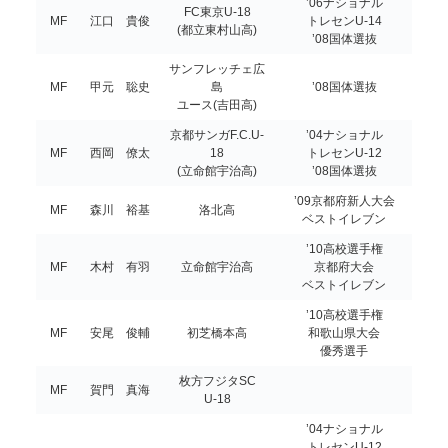
’06ナショナル
FC東京U-18
MF
江口 貴俊
トレセンU-14
(都立東村山高)
’08国体選抜
サンフレッチェ広
MF
甲元 聡史
島
’08国体選抜
ユース(吉田高)
京都サンガF.C.U-
’04ナショナル
MF
西岡 僚太
18
トレセンU-12
(立命館宇治高)
’08国体選抜
’09京都府新人大会
MF
森川 裕基
洛北高
ベストイレブン
’10高校選手権
MF
木村 有羽
立命館宇治高
京都府大会
ベストイレブン
’10高校選手権
MF
安尾 俊輔
初芝橋本高
和歌山県大会
優秀選手
枚方フジタSC
MF
賀門 真海
U-18
’04ナショナル
トレセンU-12