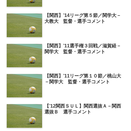
【関西】’14リーグ第５節／関学大－
大教大 監督・選手コメント
【関西】’11選手権３回戦／滋賀経－
関学大 監督・選手コメント
【関西】’11リーグ第１０節／桃山大
－関学大 監督・選手コメント
【’12関西ＳＵＬ】関西選抜Ａ－関西
選抜Ｂ 選手コメント