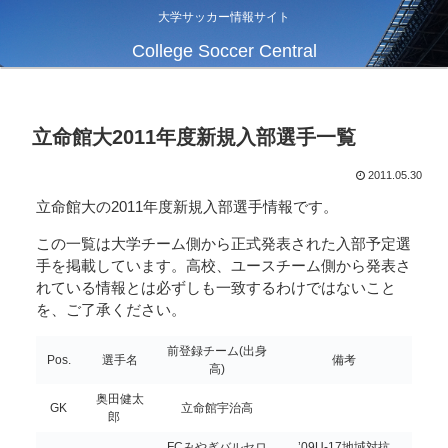
大学サッカー情報サイト
College Soccer Central
立命館大2011年度新規入部選手一覧
2011.05.30
立命館大の2011年度新規入部選手情報です。
この一覧は大学チーム側から正式発表された入部予定選
手を掲載しています。高校、ユースチーム側から発表さ
れている情報とは必ずしも一致するわけではないこと
を、ご了承ください。
前登録チーム(出身
Pos.
選手名
備考
高)
奥田健太
GK
立命館宇治高
郎
FCみやぎバルセロ
’09U-17地域対抗