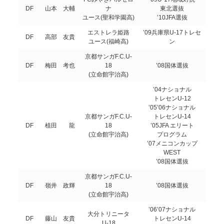
DF
山本 大輔
ナ
東北選抜
ユース(聖和学園高)
’10JFA選抜
エストレラ姫路
’09兵庫県U-17トレセ
DF
高部 友貴
ユース(福崎高)
ン
京都サンガF.C.U-
DF
梅田 考也
18
’08国体選抜
(立命館宇治高)
’04ナショナル
トレセンU-12
’05’06ナショナル
京都サンガF.C.U-
トレセンU-14
DF
植田 龍
18
’05JFA エリート
(立命館宇治高)
プログラム
’07メニコンカップ
WEST
’08国体選抜
京都サンガF.C.U-
DF
嶺井 政輝
18
’08国体選抜
(立命館宇治高)
’06’07ナショナル
大分トリニータ
DF
藤山 友貴
トレセンU-14
U-18