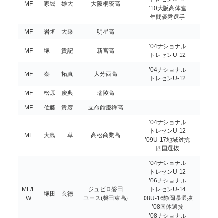
MF
家城 雄大
大阪桐蔭高
’10大阪高体連
年間優秀選手
MF
岩垣 大乗
明星高
’04ナショナル
MF
塚 貴記
新宮高
トレセンU-12
’04ナショナル
MF
秦 拓真
大分西高
トレセンU-12
MF
松原 慶典
瑞陵高
MF
佐藤 貴彦
立命館慶祥高
’04ナショナル
トレセンU-12
MF
大島 草
高松商業高
’09U-17地域対抗
四国選抜
’04ナショナル
トレセンU-12
’06ナショナル
MF/F
ジュビロ磐田
トレセンU-14
塚田 玄徳
W
ユース(磐田東高)
’08U-16静岡県選抜
’08国体選抜
’08ナショナル