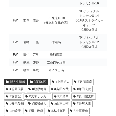
トレセンU-16
’05ナショナル
トレセンU-14
FC東京U-18
FW
前岡 信吾
’06JFA ストライカー
(都立杉並総合高)
キャンプ
’08国体選抜
’04ナショナル
FW
岩崎 優
作陽高
トレセンU-12
’08国体選抜
FW
田中 万里
鳥取西高
FW
勘原 啓伸
立命館宇治高
FW
橋本 泰成
オイスカ高
新入生情報
関西地区
#上田拓人
#佐藤貴彦
#前岡信吾
#勘原啓伸
#吉田友哉
#塚田玄徳
#塚貴記
#大学サッカー
#大島草
#奥田健太郎
#安尾俊輔
#家城雄大
#山本大輔
#岩垣大乗
#岩崎優
#嶺井政輝
#木村有羽
#松原慶典