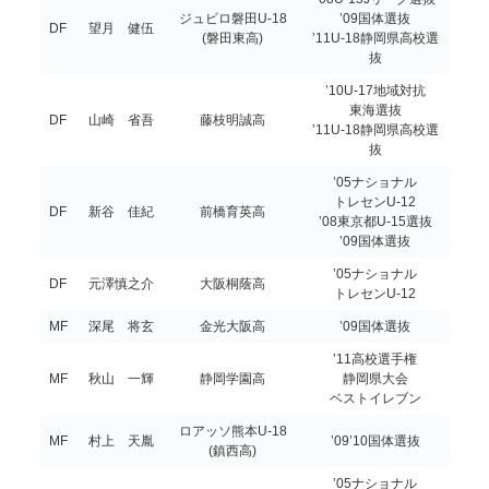
ジュビロ磐田U-18
’09国体選抜
DF
望月 健伍
(磐田東高)
’11U-18静岡県高校選
抜
’10U-17地域対抗
東海選抜
DF
山崎 省吾
藤枝明誠高
’11U-18静岡県高校選
抜
’05ナショナル
トレセンU-12
DF
新谷 佳紀
前橋育英高
’08東京都U-15選抜
’09国体選抜
’05ナショナル
DF
元澤慎之介
大阪桐蔭高
トレセンU-12
MF
深尾 将玄
金光大阪高
’09国体選抜
’11高校選手権
MF
秋山 一輝
静岡学園高
静岡県大会
ベストイレブン
ロアッソ熊本U-18
MF
村上 天胤
’09’10国体選抜
(鎮西高)
’05ナショナル