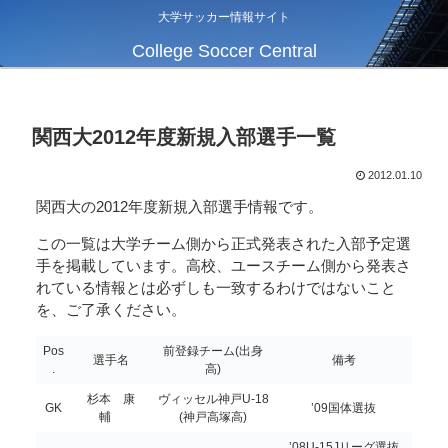
大学サッカー情報サイト
College Soccer Central
関西大2012年度新規入部選手一覧
2012.01.10
関西大の2012年度新規入部選手情報です。
この一覧は大学チーム側から正式発表された入部予定選
手を掲載しています。高校、ユースチーム側から発表さ
れている情報とは必ずしも一致するわけではないこと
を、ご了承ください。
Pos
前登録チーム(出身
選手名
備考
.
高)
杉本 康
ヴィッセル神戸U-18
GK
’09国体選抜
輔
(神戸高塚高)
’08U-15Jリーグ選抜