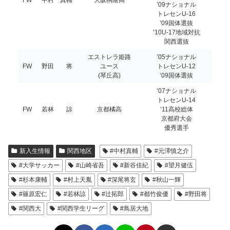
FW
中村 真輔
大阪桐蔭高
’09ナショナル
トレセンU-16
’09国体選抜
’10U-17地域対抗
関西選抜
エストレラ姫路
’05ナショナル
FW
野田 将
ユース
トレセンU-12
(琴丘高)
’09国体選抜
’07ナショナル
トレセンU-14
FW
若林 諒
京都橘高
’11高校総体
京都府大会
優秀選手
新入生情報
関西地区
#中村真輔
#元澤慎之介
#大学サッカー
#山崎省吾
#新谷佳紀
#望月健伍
#杉本康輔
#村上天胤
#深尾将玄
#秋山一輝
#篠原宏仁
#若林諒
#辻拓郎
#都竹俊優
#野田将
#関西大
#関西学生リーグ
#鳥居大地