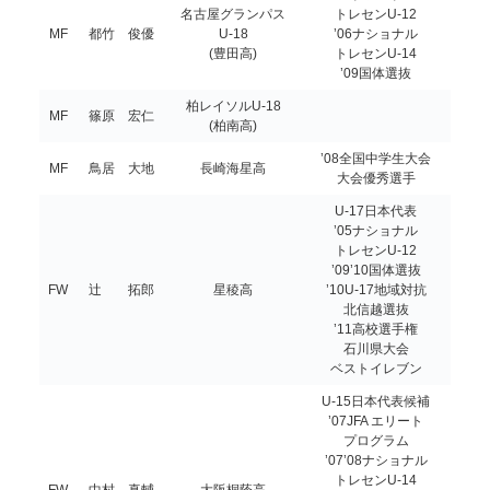
名古屋グランパス
トレセンU-12
MF
都竹 俊優
U-18
’06ナショナル
(豊田高)
トレセンU-14
’09国体選抜
柏レイソルU-18
MF
篠原 宏仁
(柏南高)
’08全国中学生大会
MF
鳥居 大地
長崎海星高
大会優秀選手
U-17日本代表
’05ナショナル
トレセンU-12
’09’10国体選抜
FW
辻 拓郎
星稜高
’10U-17地域対抗
北信越選抜
’11高校選手権
石川県大会
ベストイレブン
U-15日本代表候補
’07JFA エリート
プログラム
’07’08ナショナル
トレセンU-14