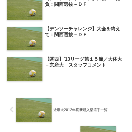
負：関西選抜－ＤＦ
【デンソーチャレンジ】大会を終え
て：関西選抜－ＤＦ
【関西】’13リーグ第１５節／大体大
－京産大 スタッフコメント
近畿大2012年度新規入部選手一覧