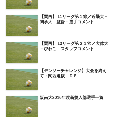
【関西】’11リーグ第１節／近畿大－
関学大 監督・選手コメント
【関西】’13リーグ第２１節／大体大
－びわこ スタッフコメント
【デンソーチャレンジ】大会を終え
て：関西選抜－ＤＦ
阪南大2016年度新規入部選手一覧