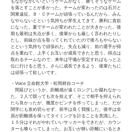
もなかなかいいというゲームがなく、勝てそうなゲーム
を落とすことが多かった。チームが変わったのは石川と
関東遠征。Ｂ・Ｃチームが頑張っているんだから、みん
なやらないとという気持ちが芽生えてきて、勝利に貪欲
になった。夏でチームが変われたことが大きかった。後
期も最初は失点が多く、後輩からも厳しく言われたりし
たし、前線が点を取ってくれていたので後ろもやらない
とという気持ちで頑張れた。失点も減り、前の選手が得
点を重ねて、上手くお互いが成長できたと思う。得点は
取れるチームなので、来年は守備が安定すればもっと上
位に行けると思う。さらに成長できるよう、後輩たちに
は頑張って欲しいです。
－Voice 立命館大学・松岡耕自コーチ
間延びというか、距離感が遠くロングしか蹴れなかっ
た。２人で競っても次を拾えず、そこで相手を抑えられ
たら良かったが、幾度かピンチを作ってしまった。だが
関学にも攻め切らせず、前半は良く我慢した。後半は全
員が距離感を保ってタイミングを計ることを意識した。
１５分はそれがやれていいサッカーをできたが、カウン
ターも喰らってしまった。お互いが狭い距離にいるとき