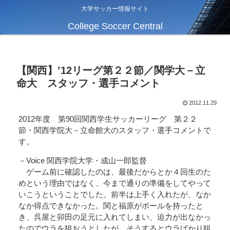
大学サッカー情報サイト
College Soccer Central
【関西】’12リーグ第２２節／関学大－立
命大 スタッフ・選手コメント
2012.11.29
2012年度 第90回関西学生サッカーリーグ 第２２
節・関西学院大－立命館大のスタッフ・選手コメントで
す。
－Voice 関西学院大学・成山一郎監督
ゲーム前に確認したのは、最後だからとか４回生のた
めという理由ではなく、今まで通りの準備をしてやって
いこうということでした。前半は上手く入れたが、なか
なか得点できなかった。関と福原がボールを持ったと
き、呉屋と卯田の足元に入れてしまい、迫力が出なかっ
たのでウラを狙おうとしたが、そうするとウラばかり狙