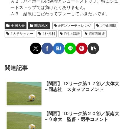
Ａ２．ハイボールの処理とシュートストップ。特にシュ
ートストップでは負けたくありません。
Ａ３．結果にこだわってプレーしていきたいです。
全国大会
関西地区
#デンソーチャレンジ
#中山開帆
#大学サッカー
#朴昇利
#村上昌謙
#関西選抜
関連記事
【関西】’12リーグ第１７節／大体大
－同志社 スタッフコメント
【関西】’10リーグ第２０節／阪南大
－立命大 監督・選手コメント