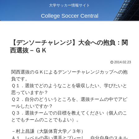
大学サッカー情報サイト
College Soccer Central
【デンソーチャレンジ】大会への抱負：関
西選抜－ＧＫ
2014.02.23
関西選抜のＧＫによるデンソーチャレンジカップへの抱
負です。
Ｑ１．選抜でどのようなことを吸収したい、学びたいと
思っていますか？
Ｑ２．自分のどういうところを、選抜チームの中でアピ
ールしたいですか？
Ｑ３．選抜チームでの目標を教えてください（個人のこ
とでもチームのことでもよい）。
－村上昌謙（大阪体育大学／３年）
Ａ１．レベルの高い選手とプレーし、自分自身のスキル