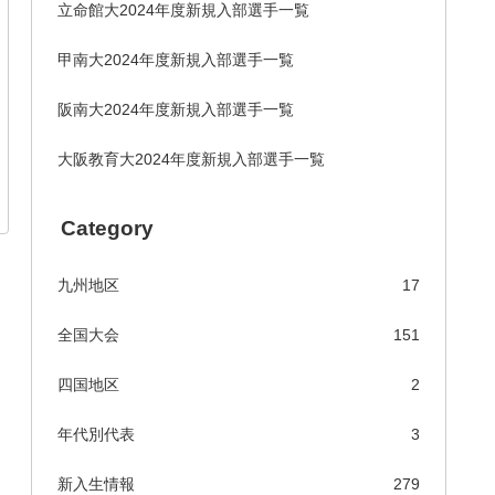
立命館大2024年度新規入部選手一覧
甲南大2024年度新規入部選手一覧
阪南大2024年度新規入部選手一覧
大阪教育大2024年度新規入部選手一覧
Category
九州地区
17
全国大会
151
四国地区
2
年代別代表
3
新入生情報
279