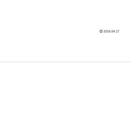
2016.04.17