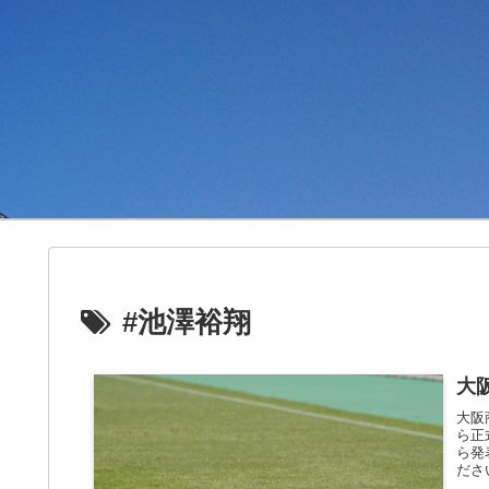
#池澤裕翔
大
大阪
ら正
ら発
ださ