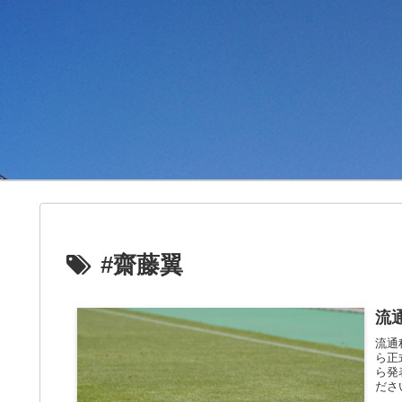
#齋藤翼
流
流通
ら正
ら発
ださ