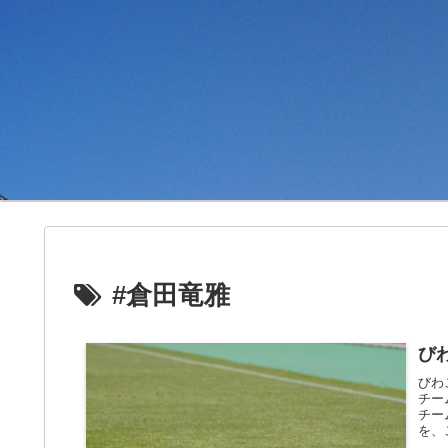
#倉田竜雅
び
びわ
チー
チー
を、