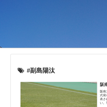
#副島陽汰
阪
阪南
式発
表さ
い。