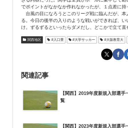
でポイントがなかなか作れなかったが、１点差に持
台風の目になろうとこのリーグ戦に臨んだが、本
る。今日の後半の入りのような戦いができれば、い
け。ずるずるといったらダメだし、どこかで立て直
関西地区
#入口豊
#大学サッカー
#大阪教育大
関連記事
【関西】2019年度新規入部選手
覧
【関西】2023年度新規入部選手