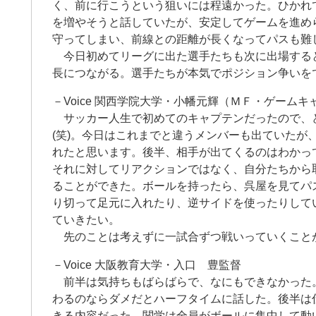
く、前に行こうという狙いには程遠かった。ひかれ
を増やそうと話していたが、安定してゲームを進め
守ってしまい、前線との距離が長くなってパスも難
今日初めてリーグに出た選手たちも次に出場する
長につながる。選手たちが本気でポジション争いを
－Voice 関西学院大学・小幡元輝（ＭＦ・ゲームキ
サッカー人生で初めてのキャプテンだったので、
(笑)。今日はこれまでと違うメンバーも出ていたが
れたと思います。後半、相手が出てくるのはわかっ
それに対してリアクションではなく、自分たちから
ることができた。ボールを持ったら、呉屋を見てパ
り切って足元に入れたり、逆サイドを使ったりして
ていきたい。
先のことは考えずに一試合ずつ戦いっていくこと
－Voice 大阪教育大学・入口 豊監督
前半は気持ちもばらばらで、なにもできなかった
わるのならダメだとハーフタイムに話した。後半は
きる内容だった。関学は全員がボールに集中して動