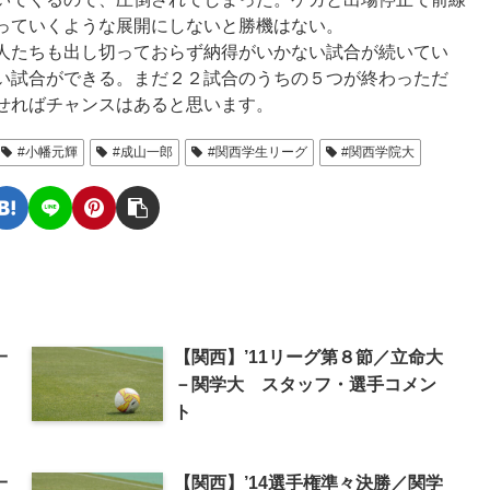
っていくような展開にしないと勝機はない。
人たちも出し切っておらず納得がいかない試合が続いてい
い試合ができる。まだ２２試合のうちの５つが終わっただ
せればチャンスはあると思います。
#小幡元輝
#成山一郎
#関西学生リーグ
#関西学院大
一
【関西】’11リーグ第８節／立命大
－関学大 スタッフ・選手コメン
ト
一
【関西】’14選手権準々決勝／関学