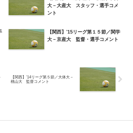
大－大産大 スタッフ・選手コメ
ント
手
【関西】’15リーグ第１５節／関学
大－京産大 監督・選手コメント
－
【関西】’14リーグ第５節／大体大－
桃山大 監督コメント