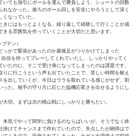
ていても強引にボールを運んで勝負しよう、シュートの回数
られなかった。後ろのボール回しを安全にやろうとして深く
しくなっていた。
ときにはもっとよくなる。繰り返して経験して行くことが成
できる雰囲気を作っていくことが大切だと思います。
ャプテン）
どっかで緊張があったのか最後足がつりかけてしまった
、自信を持ってプレーしてくれていたし、しっかりやってく
ていたのに、そこで受け身になってしまったのは課題です。
取りに行こうという声も出ていたことで、苦しい時間を耐え
スを出していくが、今日はウラを取れている感じがせず、割
いった。相手の守り方に応じた臨機応変さを出せるようにし
が大切。まずは次の桃山戦にしっかりと勝ちたい。
。本気でやって関学に負けるのならばいいが、そうでなく終
仕掛けてチャンスまで作れていたので、失点したが納得はで
いてくるので、圧倒されてしまった。ケガと出場停止で前線