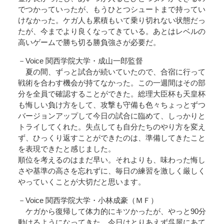
でつかっていったが、もうひとつシュートまで持ってい
けなかった。ケガ人も累積もいて乗り切れない状態だっ
たが、今までより良くなってきている。あとはレベルの
高いゲームで勝ち切る勝負強さが必要だ。
－Voice 関西学院大学・成山一郎監督
夏の間、ずっと試合が続いていたので、合宿に行って
戦術を合わす機会が持てなかった。この一週間はその部
分を全員で確認することができた。総理大臣杯も天皇杯
も悔しい負け方をして、攻撃も守備も色々ちょっとずつ
バージョンアップして今日の試合に臨めて、しっかりと
トライしてくれた。失点しても自分たちのやり方を変え
ず、ひっくり返すことができたのは、準備してきたこと
を表現できたと感じました。
順位を考えるのはまだ早い。それよりも、味わった悔し
さや基準の高さを忘れずに、毎日の練習を激しく厳しく
やっていくことが大切だと思います。
－Voice 関西学院大学・小林成豪（ＭＦ）
ケガから復帰して体力的にキツかったが、やっと90分
動けるようになってきた。今日はとりあえず呉屋にあて