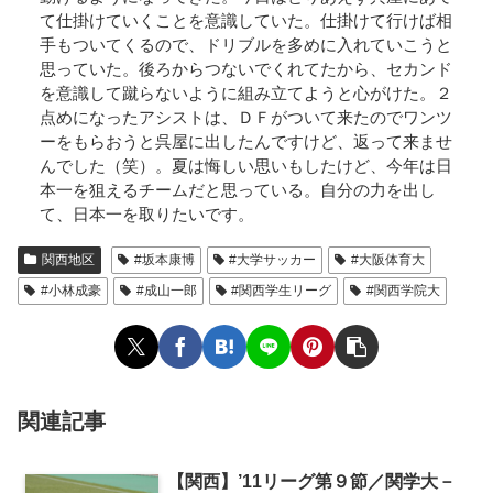
て仕掛けていくことを意識していた。仕掛けて行けば相
手もついてくるので、ドリブルを多めに入れていこうと
思っていた。後ろからつないでくれてたから、セカンド
を意識して蹴らないように組み立てようと心がけた。２
点めになったアシストは、ＤＦがついて来たのでワンツ
ーをもらおうと呉屋に出したんですけど、返って来ませ
んでした（笑）。夏は悔しい思いもしたけど、今年は日
本一を狙えるチームだと思っている。自分の力を出し
て、日本一を取りたいです。
関西地区
#坂本康博
#大学サッカー
#大阪体育大
#小林成豪
#成山一郎
#関西学生リーグ
#関西学院大
関連記事
【関西】’11リーグ第９節／関学大－