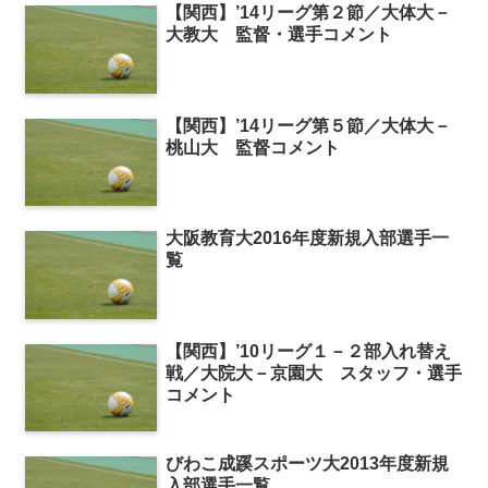
【関西】’14リーグ第２節／大体大－
大教大 監督・選手コメント
【関西】’14リーグ第５節／大体大－
桃山大 監督コメント
大阪教育大2016年度新規入部選手一
覧
【関西】’10リーグ１－２部入れ替え
戦／大院大－京園大 スタッフ・選手
コメント
びわこ成蹊スポーツ大2013年度新規
入部選手一覧