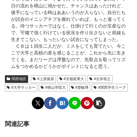
日の流れを桃山に傾かせた。チャンスはあったけれど、
後手になっている時はああいうのが入らない。自分たち
が試合のイニシアチブを握れていれば、もっと違ってく
る。待つサッカーではなく、仕掛けて行くのが京産なの
で、守備で強く行けている状況を作り出さないと前線も
生きてこない。もったいない試合になってしまった。
ＣＢは１回生二人だが、ミスをしても育てたい。今こ
こで大学と高校の差を感じることが、これから先に生き
てくる。まだリーグは序盤なので、先取点を取ってリズ
ムをつかめるかどうかがポイントになると思う。
関西地区
#上原俊喜
#京都産業大
#古井裕之
#大学サッカー
#桃山学院大
#楚輪博
#関西学生リーグ
関連記事