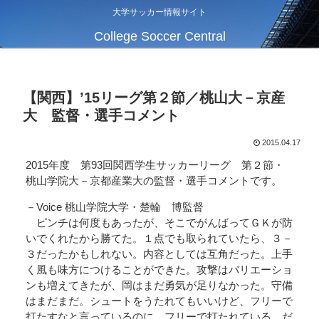
大学サッカー情報サイト
College Soccer Central
【関西】’15リーグ第２節／桃山大－京産
大 監督・選手コメント
2015.04.17
2015年度 第93回関西学生サッカーリーグ 第２節・
桃山学院大－京都産業大の監督・選手コメントです。
－Voice 桃山学院大学・楚輪 博監督
ピンチは何度もあったが、そこでがんばってＧＫが防
いでくれたから勝てた。１点でも取られていたら、３－
３だったかもしれない。内容としては互角だった。上手
く風も味方につけることができた。攻撃はバリエーショ
ンも増えてきたが、岡はまだ勇気が足りなかった。守備
はまだまだ。シュートをうたれてもいいけど、フリーで
打たすなと言っているのに、フリーで打たれている。だ