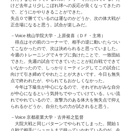
けど去年より少しこぼれ球への反応が良くなってきたの
で、どうにかやりきることができた。
失点０で勝てているのは運なのかどうか、次の体大戦が
正念場になると思う。試合が楽しみだ。
－Voice 桃山学院大学・上原俊喜（ＤＦ・主将）
得点はその前のコーナーで、相手の逆に動いたらつい
てこなかったので、次は決められると思っていました。
今週のトレーニングでＡサブに負けたことで、一致団結
できた。先週の試合でできていたことが紅白戦でできて
いなかったので、しっかりミーティングしてこの試合に
向けて引き締めてやれたことが大きいです。今日も無失
点で終われたが、やられてもおかしくなかった。
今年は下級生が中心になるので、それぞれがみな自分
が中心になるという気持ちでやっていけている。いい流
れでやれているので、攻撃力のある体大を無失点で抑え
られるかどうか、自分たちの力が試されると思う。
－Voice 京都産業大学・古井裕之監督
大院大戦と同じパターンでやられてしまった。開始１
０秒で相手にシュートまで持っていかれているのが、今