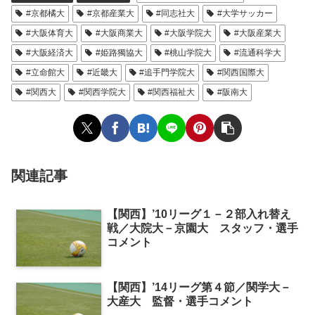
#京都橘大
#京都産業大
#同志社大
#大学サッカー
#大阪体育大
#大阪商業大
#大阪学院大
#大阪産業大
#大阪経済大
#姫路獨協大
#桃山学院大
#流通科学大
#立命館大
#近畿大
#追手門学院大
#関西国際大
#関西大
#関西学院大
#関西福祉大
#阪南大
関連記事
【関西】’10リーグ１－２部入れ替え
戦／大院大－京園大 スタッフ・選手
コメント
【関西】’14リーグ第４節／関学大－
大産大 監督・選手コメント