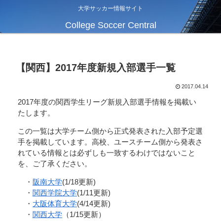
大学サッカー情報サイト
College Soccer Central
【関西】2017年度新規入部選手一覧
2017.04.14
2017年度の関西学生リーグ新規入部選手情報を掲載い
たします。
この一覧は大学チーム側から正式発表された入部予定選
手を掲載しています。高校、ユースチーム側から発表さ
れている情報とは必ずしも一致するわけではないこと
を、ご了承ください。
・
阪南大学
(1/18更新)
・
関西学院大学
(1/11更新)
・
大阪体育大学
(4/14更新)
・
関西大学
（1/15更新）