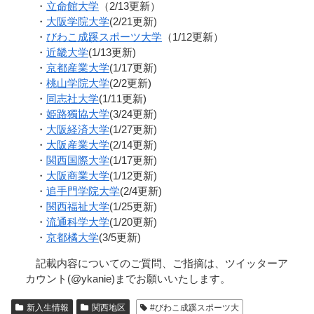
・
立命館大学
（2/13更新）
・
大阪学院大学
(2/21更新)
・
びわこ成蹊スポーツ大学
（1/12更新）
・
近畿大学
(1/13更新)
・
京都産業大学
(1/17更新)
・
桃山学院大学
(2/2更新)
・
同志社大学
(1/11更新)
・
姫路獨協大学
(3/24更新)
・
大阪経済大学
(1/27更新)
・
大阪産業大学
(2/14更新)
・
関西国際大学
(1/17更新)
・
大阪商業大学
(1/12更新)
・
追手門学院大学
(2/4更新)
・
関西福祉大学
(1/25更新)
・
流通科学大学
(1/20更新)
・
京都橘大学
(3/5更新)
記載内容についてのご質問、ご指摘は、ツイッターア
カウント(@ykanie)までお願いいたします。
新入生情報
関西地区
#びわこ成蹊スポーツ大