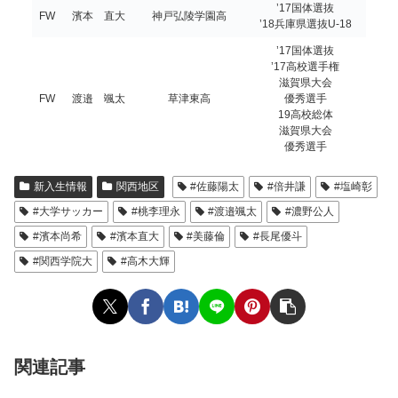
’17国体選抜
FW
濱本 直大
神戸弘陵学園高
’18兵庫県選抜U-18
’17国体選抜
’17高校選手権
滋賀県大会
FW
渡邉 颯太
草津東高
優秀選手
19高校総体
滋賀県大会
優秀選手
新入生情報
関西地区
#佐藤陽太
#倍井謙
#塩崎彰
#大学サッカー
#桃李理永
#渡邉颯太
#濃野公人
#濱本尚希
#濱本直大
#美藤倫
#長尾優斗
#関西学院大
#高木大輝
関連記事