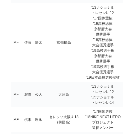
’13ナショナル
トレセンU-12
’17国体選抜
’19高校総体
京都府大会
優秀選手
’19高校総体
MF
佐藤 陽太
京都橘高
大会優秀選手
’19高校選手権
京都府大会
優秀選手
’19高校選手権
大会優秀選手
’19日本高校選抜候補
’13ナショナル
トレセンU-12
MF
濃野 公人
大津高
’15ナショナル
トレセンU-14
’17国体選抜
セレッソ大阪U-18
’18NIKE NEXT HERO
MF
桃李 理永
(興國高)
プロジェクト
遠征メンバー