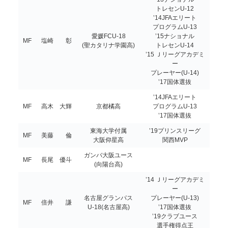
トレセンU-12
’14JFAエリート
プログラムU-13
愛媛FCU-18
’15ナショナル
MF
塩崎 彰
(聖カタリナ学園高)
トレセンU-14
’15 Ｊリーグアカデミ
ー
プレーヤー(U-14)
’17国体選抜
’14JFAエリート
MF
高木 大輝
京都橘高
プログラムU-13
’17国体選抜
東海大学付属
’19プリンスリーグ
MF
美藤 倫
大阪仰星高
関西MVP
ガンバ大阪ユース
MF
長尾 優斗
(向陽台高)
’14 Ｊリーグアカデミ
ー
名古屋グランパス
プレーヤー(U-13)
MF
倍井 謙
U-18(名古屋高)
’17国体選抜
’19クラブユース
選手権得点王