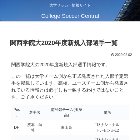
大学サッカー情報サイト
College Soccer Central
関西学院大2020年度新規入部選手一覧
2020.02.02
関西学院大の2020年度新規入部選手情報です。
この一覧は大学チーム側から正式発表された入部予定選
手を掲載しています。高校、ユースチーム側から発表さ
れている情報とは必ずしも一致するわけではないこと
を、ご了承ください。
Pos
前登録チーム(出身
選手名
備考
.
高)
濱本 尚
’13ナショナル
DF
東山高
希
トレセンU-12
’13ナショナル