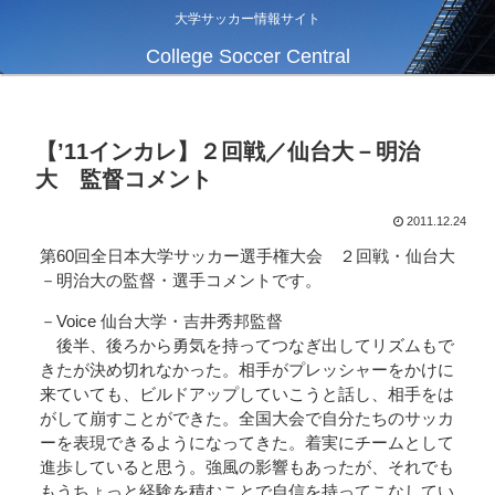
大学サッカー情報サイト
College Soccer Central
【’11インカレ】２回戦／仙台大－明治
大 監督コメント
2011.12.24
第60回全日本大学サッカー選手権大会 ２回戦・仙台大
－明治大の監督・選手コメントです。
－Voice 仙台大学・吉井秀邦監督
後半、後ろから勇気を持ってつなぎ出してリズムもで
きたが決め切れなかった。相手がプレッシャーをかけに
来ていても、ビルドアップしていこうと話し、相手をは
がして崩すことができた。全国大会で自分たちのサッカ
ーを表現できるようになってきた。着実にチームとして
進歩していると思う。強風の影響もあったが、それでも
もうちょっと経験を積むことで自信を持ってこなしてい