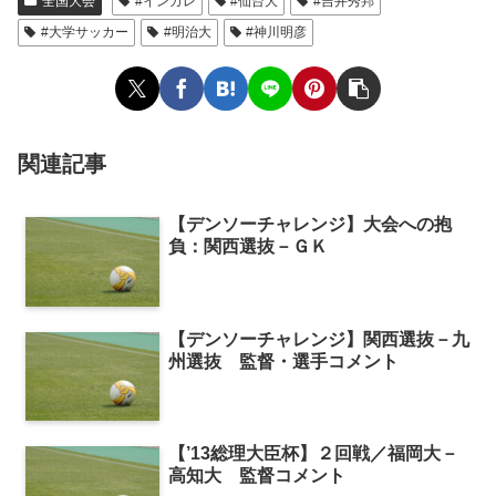
全国大会
#インカレ
#仙台大
#吉井秀邦
#大学サッカー
#明治大
#神川明彦
関連記事
【デンソーチャレンジ】大会への抱
負：関西選抜－ＧＫ
【デンソーチャレンジ】関西選抜－九
州選抜 監督・選手コメント
【’13総理大臣杯】２回戦／福岡大－
高知大 監督コメント