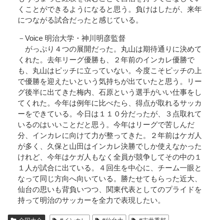
くことができるようになると思う。負けはしたが、来年
につながる試合だったと感じている。
－Voice 明治大学・神川明彦監督
がっぷり４つの展開だった。丸山は期待通りに決めて
くれた。去年リーグ優勝も、２年前のインカレ優勝で
も、丸山はピッチに立っていない。今度こそピッチの上
で優勝を迎えたいという気持ちが出ていたと思う。リー
グ後半に出てきた梅内、石原という選手がいい仕事をし
てくれた。今年は例年に比べたら、得点が取れるサッカ
ーをできている。今日は１１０分だったが、３点取れて
いるのはいいことだと思う。今年はリーグで苦しんだ
分、インカレに向けて力が整ってきた。２年前はケガ人
が多く、久保と山田はインカレ決勝でしか使えなかった
けれど、今年はケガ人もなく全員が競争してその中の１
１人が試合に出ている。４回生を中心に、チーム一眼と
なって同じ方向へ向いている。勝たせてもらった近大、
仙台の思いも背負いつつ、関東代表としてのプライドを
持って明治のサッカーを全力で表現したい。