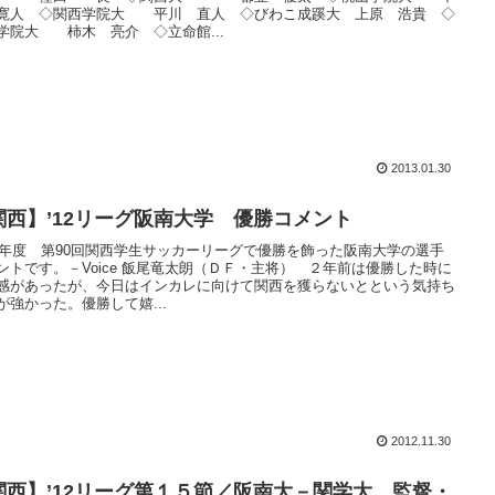
寛人 ◇関西学院大 平川 直人 ◇びわこ成蹊大 上原 浩貴 ◇
学院大 柿木 亮介 ◇立命館...
2013.01.30
関西】’12リーグ阪南大学 優勝コメント
12年度 第90回関西学生サッカーリーグで優勝を飾った阪南大学の選手
ントです。－Voice 飯尾竜太朗（ＤＦ・主将） ２年前は優勝した時に
感があったが、今日はインカレに向けて関西を獲らないとという気持ち
が強かった。優勝して嬉...
2012.11.30
関西】’12リーグ第１５節／阪南大－関学大 監督・