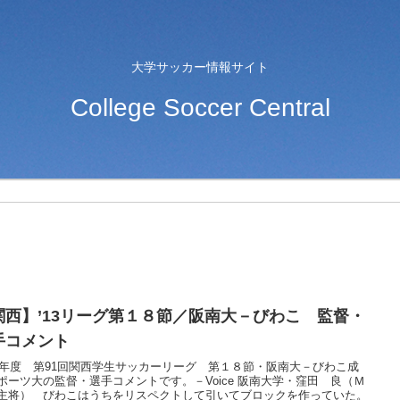
大学サッカー情報サイト
College Soccer Central
関西】’13リーグ第１８節／阪南大－びわこ 監督・
手コメント
13年度 第91回関西学生サッカーリーグ 第１８節・阪南大－びわこ成
ポーツ大の監督・選手コメントです。－Voice 阪南大学・窪田 良（Ｍ
主将） びわこはうちをリスペクトして引いてブロックを作っていた。