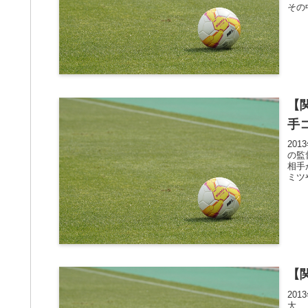
その
【
手
20
の監
相手
ミツ
【
20
大