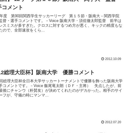
手コメント
12年度 第90回関西学生サッカーリーグ 第１５節・阪南大－関西学院
監督・選手コメントです。－Voice 阪南大学・須佐徹太郎監督 前半は
レスミスが多すぎた。クロスに対するつめ方が悪く、キックの精度もな
たので、全部速攻をくら...
2012.10.09
’12総理大臣杯】阪南大学 優勝コメント
6回総理大臣杯全日本大学サッカートーナメントで優勝を飾った阪南大学
手コメントです。－Voice 飯尾竜太朗（ＤＦ・主将） 失点したが、前
最後にチャンウ（朴賛友）が決めてくれたのがデカかった。相手のサイ
ーフが、守備の時にマンマ...
2012.07.20