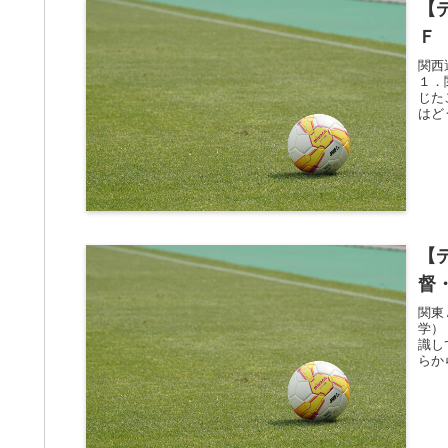
【
Ｆ
関西
１．
じた
はど
【
督
関東
学）
識し
らか