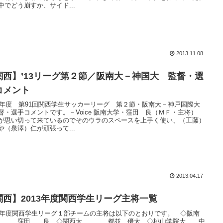
中でどう崩すか、サイド...
2013.11.08
関西】’13リーグ第２節／阪南大－神国大 監督・選
コメント
13年度 第91回関西学生サッカーリーグ 第２節・阪南大－神戸国際大
督・選手コメントです。－Voice 阪南大学・窪田 良（ＭＦ・主将）
が思い切って来ているのでそのウラのスペースを上手く使い、（工藤）
や（泉澤）仁が頑張って...
2013.04.17
関西】2013年度関西学生リーグ主将一覧
13年度関西学生リーグ１部チームの主将は以下のとおりです。 ◇阪南
 窪田 良 ◇関西大 都並 優太 ◇桃山学院大 中