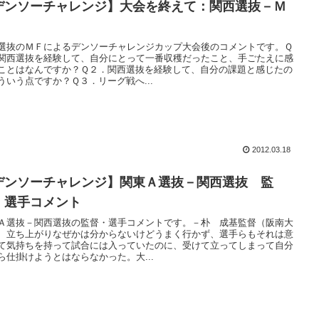
デンソーチャレンジ】大会を終えて：関西選抜－Ｍ
選抜のＭＦによるデンソーチャレンジカップ大会後のコメントです。Ｑ
関西選抜を経験して、自分にとって一番収穫だったこと、手ごたえに感
ことはなんですか？Ｑ２．関西選抜を経験して、自分の課題と感じたの
ういう点ですか？Ｑ３．リーグ戦へ...
2012.03.18
デンソーチャレンジ】関東Ａ選抜－関西選抜 監
・選手コメント
Ａ選抜－関西選抜の監督・選手コメントです。－朴 成基監督（阪南大
 立ち上がりなぜかは分からないけどうまく行かず、選手らもそれは意
て気持ちを持って試合には入っていたのに、受けて立ってしまって自分
ら仕掛けようとはならなかった。大...