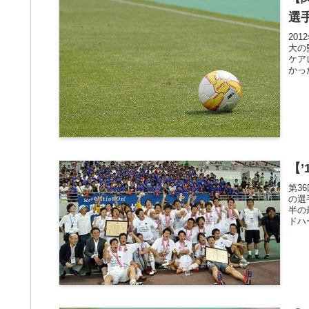
選
20
大の
ケア
かっ
【
第3
の選
半の
ドハ