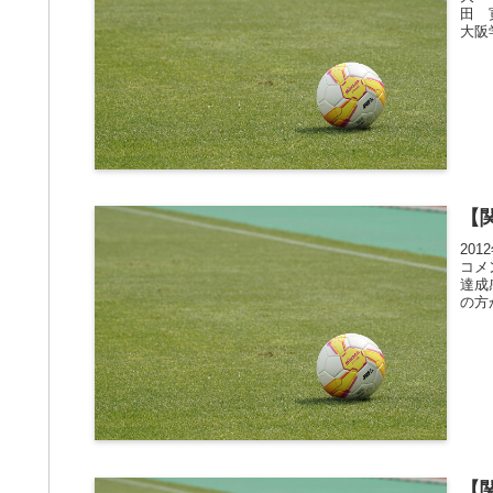
田 
大阪
【
20
コメ
達成
の方
【