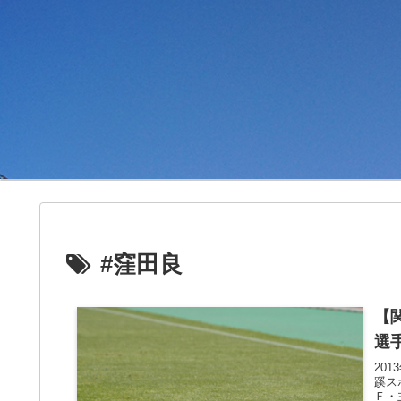
#窪田良
【
選
20
蹊ス
Ｆ・