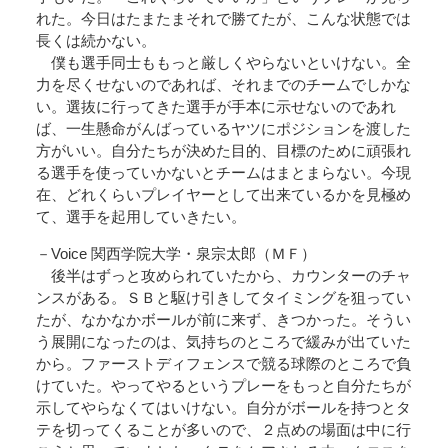
れた。今日はたまたまそれで勝てたが、こんな状態では
長くは続かない。
僕も選手同士ももっと厳しくやらないといけない。全
力を尽くせないのであれば、それまでのチームでしかな
い。選抜に行ってきた選手が手本に示せないのであれ
ば、一生懸命がんばっているヤツにポジションを渡した
方がいい。自分たちが決めた目的、目標のために頑張れ
る選手を使っていかないとチームはまとまらない。今現
在、どれくらいプレイヤーとして出来ているかを見極め
て、選手を起用していきたい。
－Voice 関西学院大学・泉宗太郎（ＭＦ）
後半はずっと攻められていたから、カウンターのチャ
ンスがある。ＳＢと駆け引きしてタイミングを狙ってい
たが、なかなかボールが前に来ず、きつかった。そうい
う展開になったのは、気持ちのところで緩みが出ていた
から。ファーストディフェンスで競る球際のところで負
けていた。やってやるというプレーをもっと自分たちが
示してやらなくてはいけない。自分がボールを持つとタ
テを切ってくることが多いので、２点めの場面は中に行