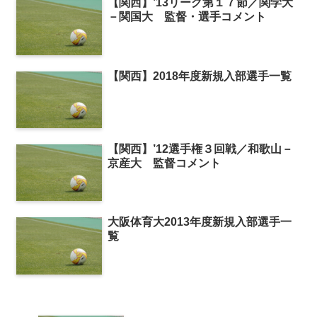
【関西】’13リーグ第１７節／関学大
－関国大 監督・選手コメント
【関西】2018年度新規入部選手一覧
【関西】’12選手権３回戦／和歌山－
京産大 監督コメント
大阪体育大2013年度新規入部選手一
覧