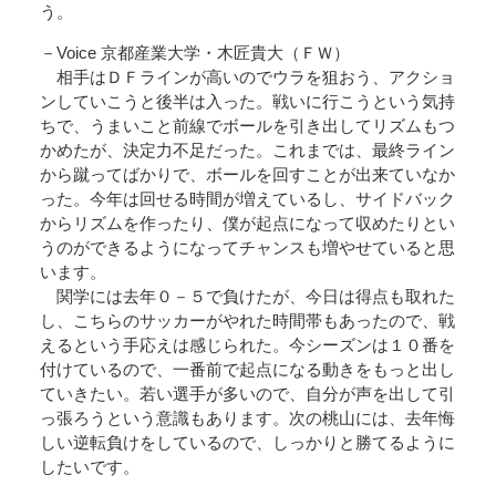
う。
－Voice 京都産業大学・木匠貴大（ＦＷ）
相手はＤＦラインが高いのでウラを狙おう、アクショ
ンしていこうと後半は入った。戦いに行こうという気持
ちで、うまいこと前線でボールを引き出してリズムもつ
かめたが、決定力不足だった。これまでは、最終ライン
から蹴ってばかりで、ボールを回すことが出来ていなか
った。今年は回せる時間が増えているし、サイドバック
からリズムを作ったり、僕が起点になって収めたりとい
うのができるようになってチャンスも増やせていると思
います。
関学には去年０－５で負けたが、今日は得点も取れた
し、こちらのサッカーがやれた時間帯もあったので、戦
えるという手応えは感じられた。今シーズンは１０番を
付けているので、一番前で起点になる動きをもっと出し
ていきたい。若い選手が多いので、自分が声を出して引
っ張ろうという意識もあります。次の桃山には、去年悔
しい逆転負けをしているので、しっかりと勝てるように
したいです。