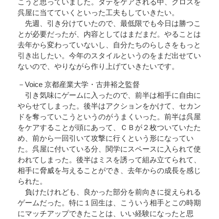
こうと思っていました。タテをケアされる中、クロスを
呉屋に当てていくといった工夫もしていきたい。
先週、引き分けていたので、最低限でも今日は勝つこ
とが必要だったが、内容としてはまだまだ。やることは
去年から変わっていないし、自分たちのらしさをもっと
引き出したい。今年のスタイルというのをまだ出せてい
ないので、やりながら作り上げていきたいです。
－Voice 京都産業大学・古井裕之監督
引き気味にゲームに入ったので、前半は相手に自由に
やらせてしまった。後半はアクションをかけて、セカン
ドを奪っていこうというのがうまくいった。前半は呉屋
をケアすることが頭にあって、ＣＢが２枚ついていたた
め、前から一回引いて攻撃に行くという形になってい
た。呉屋に付いている分、関学にスペースに入られて使
われてしまった。後半はミスを誘って組み立てられて、
相手に脅威を与えることができ、去年からの成長を感じ
られた。
負けたけれども、良かった部分を前向きに捉えられる
ゲームだった。特に１回生は、こういう相手とこの時期
にマッチアップできたことは、いい経験になったと思