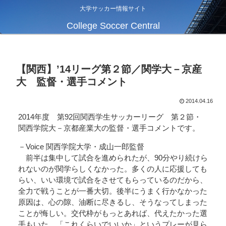
大学サッカー情報サイト
College Soccer Central
【関西】’14リーグ第２節／関学大－京産
大 監督・選手コメント
2014.04.16
2014年度 第92回関西学生サッカーリーグ 第２節・
関西学院大－京都産業大の監督・選手コメントです。
－Voice 関西学院大学・成山一郎監督
前半は集中して試合を進められたが、90分やり続けら
れないのが関学らしくなかった。多くの人に応援しても
らい、いい環境で試合をさせてもらっているのだから、
全力で戦うことが一番大切。後半にうまく行かなかった
原因は、心の隙、油断に尽きるし、そうなってしまった
ことが悔しい。交代枠がもっとあれば、代えたかった選
手もいた。「これくらいでいいか」というプレーが見ら