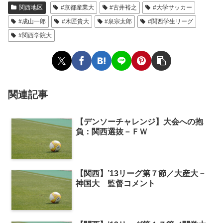
関西地区
#京都産業大
#古井裕之
#大学サッカー
#成山一郎
#木匠貴大
#泉宗太郎
#関西学生リーグ
#関西学院大
関連記事
【デンソーチャレンジ】大会への抱
負：関西選抜－ＦＷ
【関西】’13リーグ第７節／大産大－
神国大 監督コメント