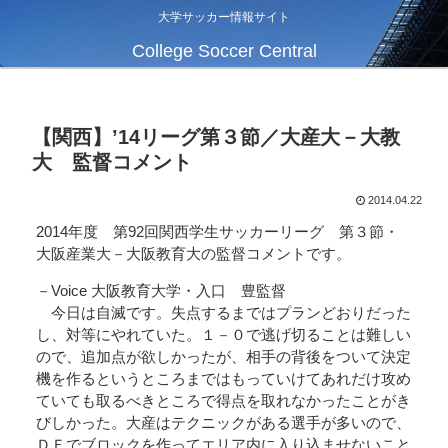
大学サッカー情報サイト
College Soccer Central
【関西】’14リーグ第３節／大産大－大教
大 監督コメント
2014.04.22
2014年度 第92回関西学生サッカーリーグ 第３節・
大阪産業大－大阪教育大の監督コメントです。
－Voice 大阪教育大学・入口 豊監督
今日は自滅です。失点するまではプランどおりだった
し、対等にやれていた。１－０で逃げ切ることは難しい
ので、追加点が欲しかったが、相手の背後をついて決定
機を作るというところまではもっていけてあれだけ攻め
ていても取るべきところで得点を取れなかったことがき
びしかった。大産はテクニックがある選手が多いので、
ＤＦでブロックを作ってエリア内に入り込ませないこと