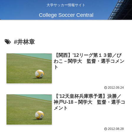
大学サッカー情報サイト
College Soccer Central
#井林章
【関西】’12リーグ第１３節／び
わこ－関学大 監督・選手コメン
ト
2012.09.24
【’12天皇杯兵庫県予選】決勝／
神戸U-18－関学大 監督・選手コ
メント
2012.08.28