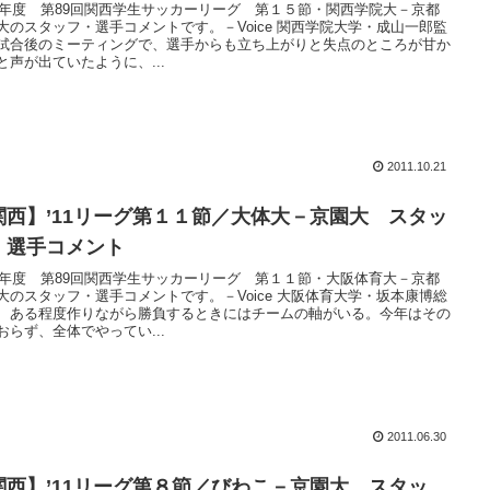
11年度 第89回関西学生サッカーリーグ 第１５節・関西学院大－京都
大のスタッフ・選手コメントです。－Voice 関西学院大学・成山一郎監
試合後のミーティングで、選手からも立ち上がりと失点のところが甘か
と声が出ていたように、...
2011.10.21
関西】’11リーグ第１１節／大体大－京園大 スタッ
・選手コメント
11年度 第89回関西学生サッカーリーグ 第１１節・大阪体育大－京都
大のスタッフ・選手コメントです。－Voice 大阪体育大学・坂本康博総
 ある程度作りながら勝負するときにはチームの軸がいる。今年はその
おらず、全体でやってい...
2011.06.30
関西】’11リーグ第８節／びわこ－京園大 スタッ