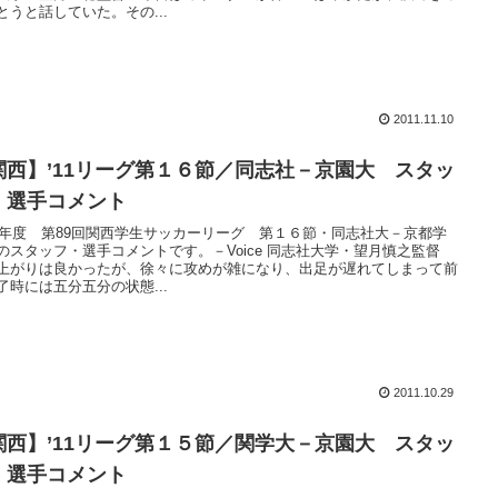
とうと話していた。その...
2011.11.10
関西】’11リーグ第１６節／同志社－京園大 スタッ
・選手コメント
11年度 第89回関西学生サッカーリーグ 第１６節・同志社大－京都学
のスタッフ・選手コメントです。－Voice 同志社大学・望月慎之監督
上がりは良かったが、徐々に攻めが雑になり、出足が遅れてしまって前
了時には五分五分の状態...
2011.10.29
関西】’11リーグ第１５節／関学大－京園大 スタッ
・選手コメント