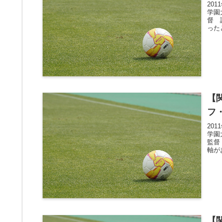
20
学園
督 
った
【
フ
20
学園
監督
軸が
【