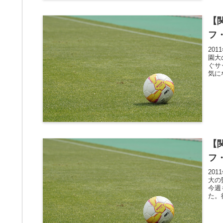
【
フ
20
園大
ぐサ
気に
【
フ
20
大の
今週
た。