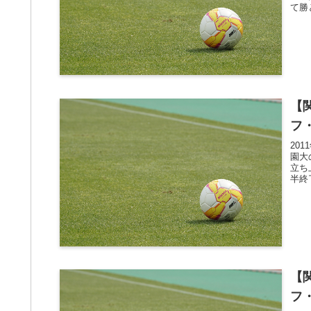
て勝
【
フ
20
園大
立ち
半終
【
フ