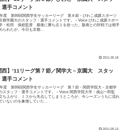
・選手コメント
11年度 第89回関西学生サッカーリーグ 第８節・びわこ成蹊スポーツ
京都学園大のスタッフ・選手コメントです。－Voice びわこ成蹊スポー
学・松田 保総監督 最後に勝ち点１を拾った。阪南との対戦では相手
められたが、今日も京都...
2011.05.18
関西】’11リーグ第７節／関学大－京園大 スタッ
・選手コメント
11年度 第89回関西学生サッカーリーグ 第７節・関西学院大－京都学
のスタッフ・選手コメントです。－Voice 関西学院大学・成山一郎監
立ち上がり、ミスから失点してしまうところが、今シーズンうちに流れ
ていないのを象徴していた...
2011.05.13