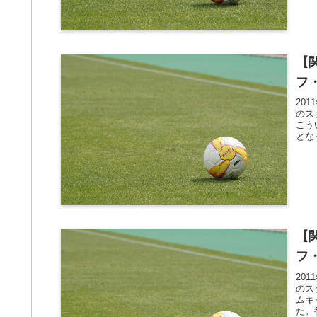
【
フ
20
のス
こう
とな
【
フ
20
のス
ムキ
た。