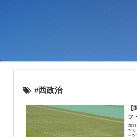
#西政治
【
フ
20
ツ大
ーツ