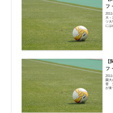
フ
20
大－
ツ大
には
【
フ
20
園大
督 
が来