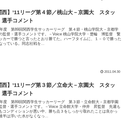
関西】’11リーグ第４節／桃山大－京園大 スタッ
・選手コメント
11年度 第89回関西学生サッカーリーグ 第４節・桃山学院大－京都学
の監督・選手コメントです。－Voice 桃山学院大学・楚輪 博監督 繋
ッカーで勝つと言ったとおり勝てた。ハーフタイムに、１－０で勝った
なっている。同志社戦を...
2011.04.30
関西】’11リーグ第３節／立命大－京園大 スタッ
・選手コメント
11年度 第89回関西学生サッカーリーグ 第３節・立命館大－京都学園
監督・選手コメントです。－Voice 立命館大学・仲井 昇監督 先週も
もコンディションが悪い中、勝ち点３をしっかり取れたことは良かっ
後半は浮いた水がなくなっ...