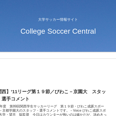
大学サッカー情報サイト
College Soccer Central
関西】’11リーグ第１９節／びわこ－京園大 スタッ
・選手コメント
11年度 第89回関西学生サッカーリーグ 第１９節・びわこ成蹊スポー
－京都学園大のスタッフ・選手コメントです。－Voice びわこ成蹊スポ
大学・望月 聡監督 今日はカウンターが怖いのは確かだが、決めきっ