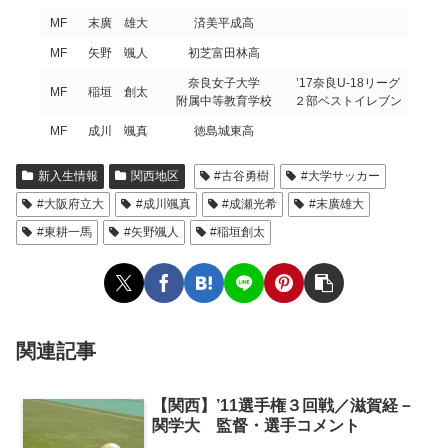
MF
末廣 雄大
済美平成高
MF
矢野 颯人
初芝富田林高
奈良女子大学
’17奈良U-18リーグ
MF
稲垣 創太
附属中等教育学校
２部ベストイレブン
MF
成川 颯真
徳島城東高
新入生情報
関西地区
#古谷勇樹
#大学サッカー
#大阪府立大
#成川颯真
#成瀬光希
#末廣雄大
#東耕一馬
#矢野颯人
#稲垣創太
関連記事
【関西】’11選手権３回戦／滋賀経－
関学大 監督・選手コメント