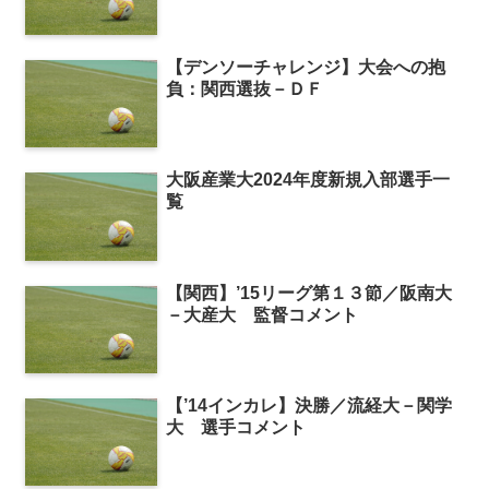
【デンソーチャレンジ】大会への抱
負：関西選抜－ＤＦ
大阪産業大2024年度新規入部選手一
覧
【関西】’15リーグ第１３節／阪南大
－大産大 監督コメント
【’14インカレ】決勝／流経大－関学
大 選手コメント