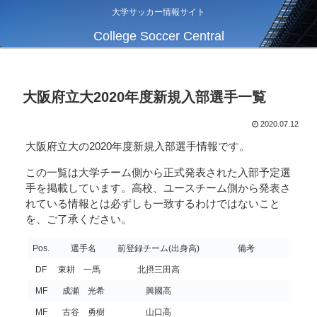
大学サッカー情報サイト
College Soccer Central
大阪府立大2020年度新規入部選手一覧
2020.07.12
大阪府立大の2020年度新規入部選手情報です。
この一覧は大学チーム側から正式発表された入部予定選
手を掲載しています。高校、ユースチーム側から発表さ
れている情報とは必ずしも一致するわけではないこと
を、ご了承ください。
Pos.
選手名
前登録チーム(出身高)
備考
DF
東耕 一馬
北摂三田高
MF
成瀬 光希
興國高
MF
古谷 勇樹
山口高